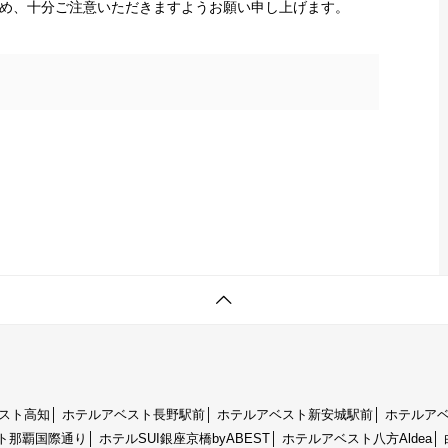
め、十分ご注意いただきますようお願い申し上げます。
スト高知
│
ホテルアベスト長野駅前
│
ホテルアベスト新安城駅前
│
ホテルア
ト那覇国際通り
│
ホテルSUI銀座京橋byABEST
│
ホテルアベスト八方Aldea
│