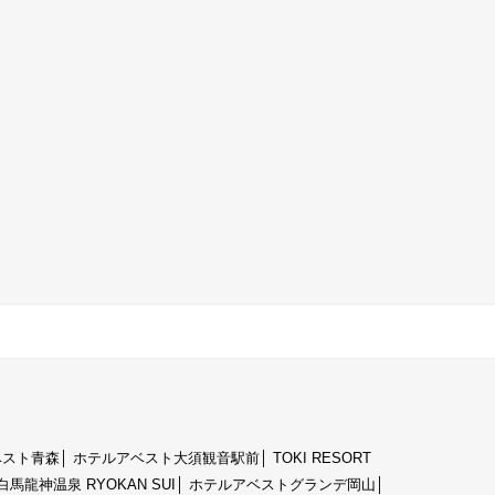
ベスト青森
│
ホテルアベスト大須観音駅前
│
TOKI RESORT
白馬龍神温泉 RYOKAN SUI
│
ホテルアベストグランデ岡山
│