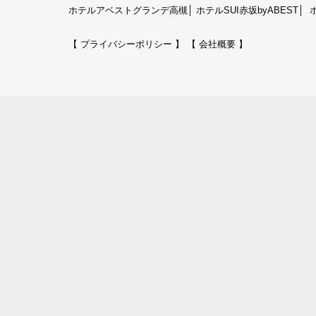
ホテルアベストグランデ高槻
│
ホテルSUI赤坂byABEST
│
【 プライバシーポリシー 】
【 会社概要 】